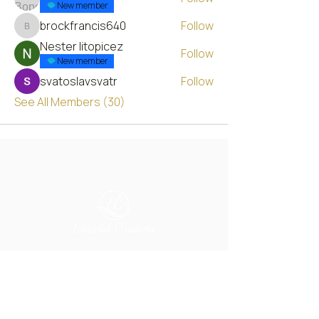
New member
brockfrancis640
Follow
brockfrancis640
Nester litopicez
Follow
New member
svatoslavsvatr
Follow
See All Members (30)
Chicago's Premier Custom Embroidery & Apparel
studio, serving individuals, businesses, and
national brands since 2000.