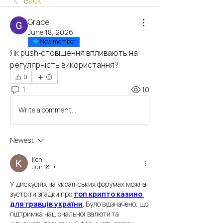
Back
Grace
June 18, 2026
New member
Як push‑сповіщення впливають на 
регулярність використання?
0
1
10
Write a comment...
Newest
Ken
Jun 18
•
У дискусіях на українських форумах можна 
зустріти згадки про 
топ крипто казино 
для гравців україни
. Було відзначено, що 
підтримка національної валюти та 