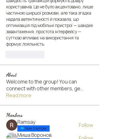
швидкість транзакцій формують довіру 
користувачів. Це не було акцентовано, лише 
частиною ширшої розмови, але така згадка 
надала автентичності й показала, що 
оптимізація під мобільні пристрої — швидке 
завантаження, простота інтерфейсу — 
суттєво впливає на використання та 
формує лояльність.
Like
Reply
About
Welcome to the group! You can
connect with other members, ge
...
Read more
Members
Ramsay
Follow
New member
Миша Воронов
Follow